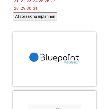
21
22
23
24
25
26
27
28
29
30
31
Afspraak nu inplannen