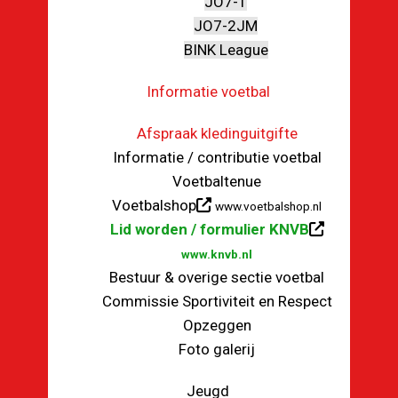
JO7-1
JO7-2JM
BINK League
Informatie voetbal
Afspraak kledinguitgifte
Informatie / contributie voetbal
Voetbaltenue
Voetbalshop
www.voetbalshop.nl
Lid worden / formulier KNVB
www.knvb.nl
Bestuur & overige sectie voetbal
Commissie Sportiviteit en Respect
Opzeggen
Foto galerij
Jeugd