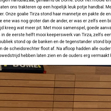
ten ons trakteren op een hopelijk leuk potje handbal. Me
er. Onze goalie Tirza stond haar mannetje en pakte de e
e ene was nog groter dan de ander, er was er zelfs een bi
 kreeg wat meer pit. Met mooi samenspel, goede aanvall
ls in de eerste helft mooi keeperswerk van Tirza, zelfs e
 publiek stond op de banken en de tegenstander stond bij
 en de scheidsrechter floot af. Na afloop hadden alle oud
topwedstrijd hebben laten zien en de ouders erg vermaak