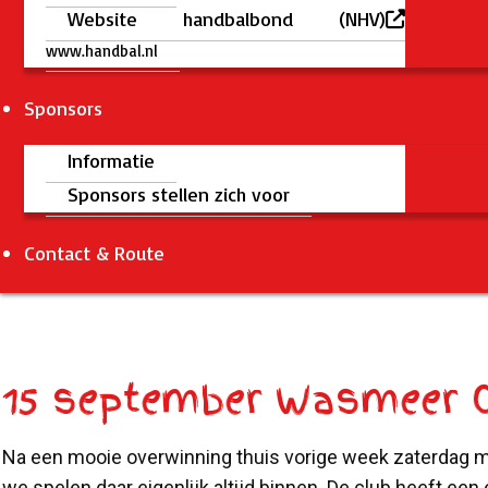
Website handbalbond (NHV)
www.handbal.nl
Sponsors
Informatie
Sponsors stellen zich voor
Contact & Route
15 september Wasmeer C
Na een mooie overwinning thuis vorige week zaterdag moc
we spelen daar eigenlijk altijd binnen. De club heeft e