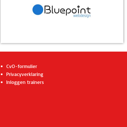
CvO-formulier
Privacyverklaring
Inloggen trainers