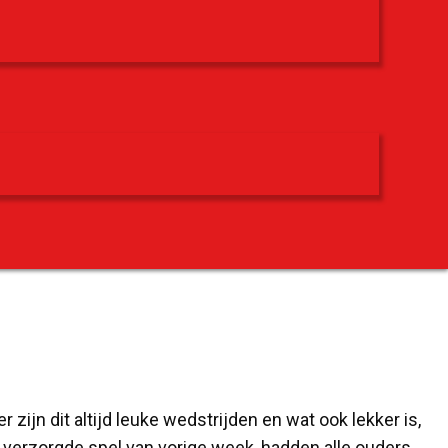
jn dit altijd leuke wedstrijden en wat ook lekker is,
n verzorgde spel van vorige week, hadden alle ouders