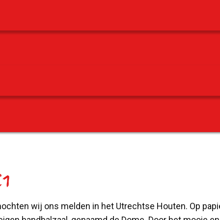
1
hten wij ons melden in het Utrechtse Houten. Op papier zi
en eigen handbalzaal, genaamd de Dome. Door het mooie e