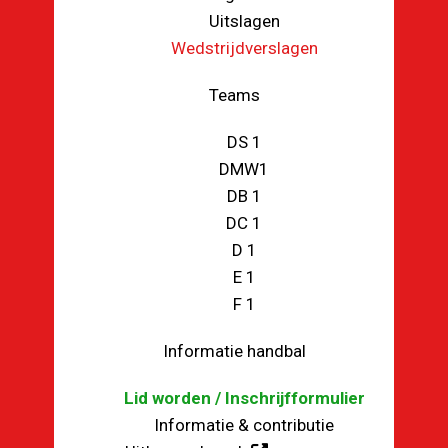
Uitslagen
Wedstrijdverslagen
Teams
DS 1
DMW1
DB 1
DC 1
D 1
E 1
F 1
Informatie handbal
Lid worden / Inschrijfformulier
Informatie & contributie