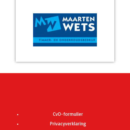
CvO-formulier
Privacyverklaring