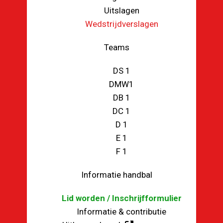
Uitslagen
Wedstrijdverslagen
Teams
DS 1
DMW1
DB 1
DC 1
D 1
E 1
F 1
Informatie handbal
Lid worden / Inschrijfformulier
Informatie & contributie