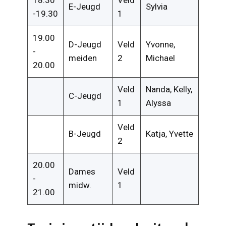
18.30
Veld
E-Jeugd
Sylvia
-19.30
1
19.00
D-Jeugd
Veld
Yvonne,
-
meiden
2
Michael
20.00
Veld
Nanda, Kelly,
C-Jeugd
1
Alyssa
Veld
B-Jeugd
Katja, Yvette
2
20.00
Dames
Veld
-
midw.
1
21.00