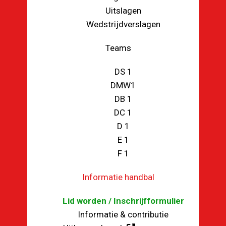
Uitslagen
Wedstrijdverslagen
Teams
DS 1
DMW1
DB 1
DC 1
D 1
E 1
F 1
Informatie handbal
Lid worden / Inschrijfformulier
Informatie & contributie