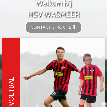
W
e
l
k
o
m
b
i
j
H
S
V
W
A
S
M
E
E
R
CONTACT & ROUTE
VOETBAL