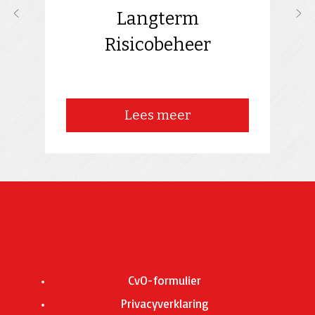
Langterm
Risicobeheer
Lees meer
CvO-formulier
Privacyverklaring