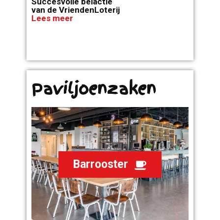
Succesvolle belactie
van de VriendenLoterij
Lees meer
Paviljoenzaken
Barrooster