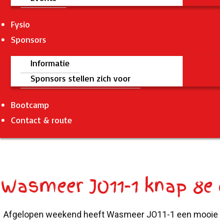
Fysio
Sponsors
Informatie
Sponsors stellen zich voor
Bootcamp
Contact & route
Wasmeer JO11-1 knap 8e 
Afgelopen weekend heeft Wasmeer JO11-1 een mooie pr