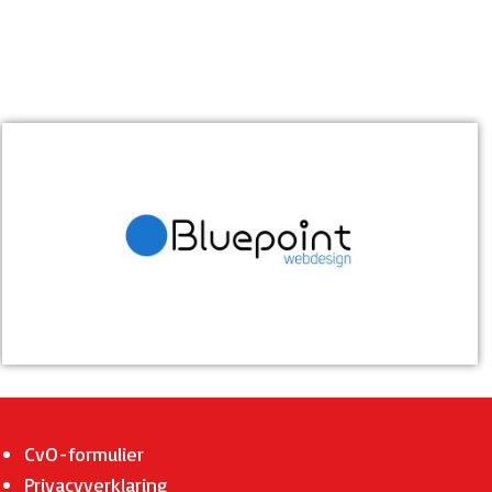
CvO-formulier
Privacyverklaring