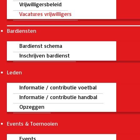
Vrijwilligersbeleid
Vacatures vrijwilligers
Bardiensten
Bardienst schema
Inschrijven bardienst
Leden
Informatie / contributie voetbal
Informatie / contributie handbal
Opzeggen
Events & Toernooien
Events