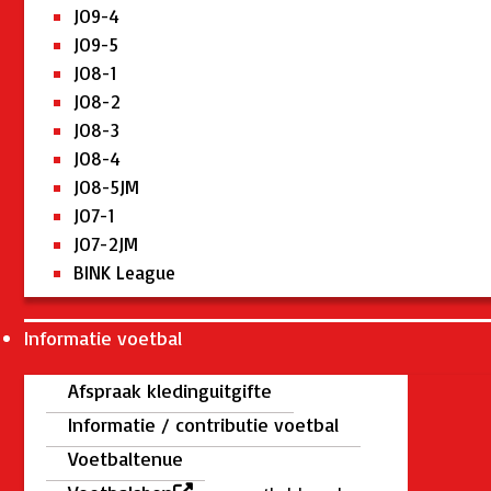
JO9-4
JO9-5
JO8-1
JO8-2
JO8-3
JO8-4
JO8-5JM
JO7-1
JO7-2JM
BINK League
Informatie voetbal
Afspraak kledinguitgifte
Informatie / contributie voetbal
Voetbaltenue